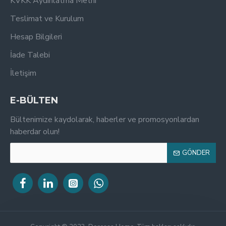
KVKK Aydınlatma Metni
Teslimat ve Kurulum
Hesap Bilgileri
İade Talebi
İletişim
E-BÜLTEN
Bültenimize kaydolarak, haberler ve promosyonlardan
haberdar olun!
GÖNDER
Tek Tıkla Ödeme Kolaylığı